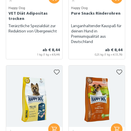
Happy Dog
Happy Dog
VET Diät Adipositas
Pure Snacks Rinderohren
trocken
Tierärztliche Spezialdiät zur
Langanhaltender Kauspaß für
Reduktion von Übergewicht
deinen Hund in
Premiumqualität aus
Deutschland
ab € 8,44
ab € 8,44
1 kg (1 kg = € 8,44)
0,25 kg
(1 kg = € 33,76)