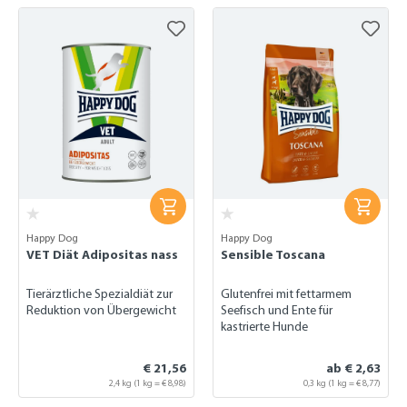
Happy Dog
Happy Dog
VET Diät Adipositas nass
Sensible Toscana
Tierärztliche Spezialdiät zur
Glutenfrei mit fettarmem
Reduktion von Übergewicht
Seefisch und Ente für
kastrierte Hunde
€ 21,56
ab € 2,63
2,4 kg
(1 kg = € 8,98)
0,3 kg
(1 kg = € 8,77)