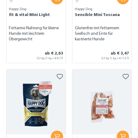
Happy Dog
Happy Dog
fit & vital Mini Light
Sensible Mini Toscana
Fettarme Nahrung für kleine
Glutenfrei mit fettarmem
Hunde mit leichtem
Seefisch und Ente für
Übergewicht
kastrierte Hunde
ab € 2,63
ab € 3,47
0,3 kg
(1 kg = € 8,77)
0,3 kg
(1 kg = € 11,57)