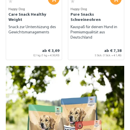
Happy Dog
Happy Dog
Care Snack Healthy
Pure Snacks
Weight
Schweineohren
Snack zur Unterstüzung des
Kauspaß für deinen Hund in
Gewichtsmanagements
Premiumqualität aus
Deutschland
ab € 3,69
ab € 7,38
0,1 kg
(1 kg = € 36,90)
5 Stck.
(1 Stck. = € 1,48)