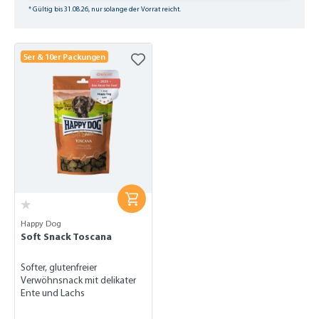
* Gültig bis 31.08.26, nur solange der Vorrat reicht.
5er & 10er Packungen
Happy Dog
Soft Snack Toscana
Softer, glutenfreier
Verwöhnsnack mit delikater
Ente und Lachs