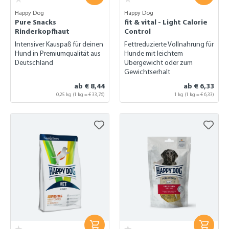
Happy Dog
Happy Dog
Pure Snacks
fit & vital - Light Calorie
Rinderkopfhaut
Control
Intensiver Kauspaß für deinen
Fettreduzierte Vollnahrung für
Hund in Premiumqualität aus
Hunde mit leichtem
Deutschland
Übergewicht oder zum
Gewichtserhalt
ab € 8,44
ab € 6,33
0,25 kg
(1 kg = € 33,76)
1 kg (1 kg = € 6,33)