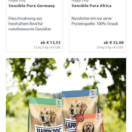
Happy Dog
Happy Dog
Sensible Pure Germany
Sensible Pure Africa
Fleischnahrung aus
Nassfutter mit nur einer
herzhaftem Rind für
Proteinquelle: 100% Strauß
naturbewusste Genießer
ab € 13,53
ab € 32,68
1,2 kg
(1 kg = € 11,28)
2,4 kg
(1 kg = € 13,62)