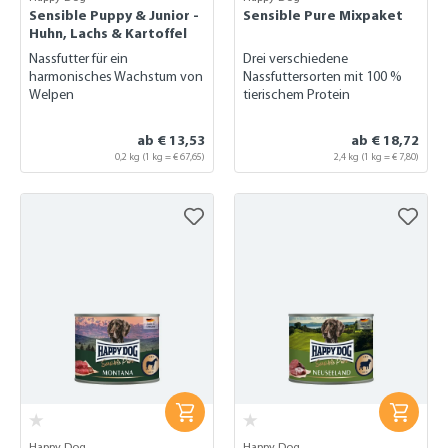
Sensible Puppy & Junior -
Sensible Pure Mixpaket
Huhn, Lachs & Kartoffel
Nassfutter für ein
Drei verschiedene
harmonisches Wachstum von
Nassfuttersorten mit 100 %
Welpen
tierischem Protein
ab € 13,53
ab € 18,72
0,2 kg
(1 kg = € 67,65)
2,4 kg
(1 kg = € 7,80)
Happy Dog
Happy Dog