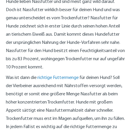
Hunde lieben Nassfutter und sind meist ganz wild darauf.
ei
ei
nd
r
i
kg
r
kl
o
a
m
A
ei
n
ne
e
H
n
o
e
st
n
it
ns
n
Doch ist Nassfutter wirklich besser für deinen Hund und was
e
H
bis
un
e
b
i
fü
s
re
pr
e
genau unterscheidet es vom Trockenfutter? Nassfutter für
H
un
10
de
H
i
n
r
p
gi
üc
o
u
de
kg
bi
u
e
e
d
ru
o
h
p
Hunde zeichnet sich in erster Linie durch seinen hohen Anteil
n
bi
s
n
r
H
ei
c
n
e
ti
an tierischem Eiweiß aus. Damit kommt dieses Hundefutter
d
s
10
d
p
u
n
h
al
n
m
e
10
kg
e
a
n
e
s
e
al
der ursprünglichen Nahrung der Hunde-Vorfahren sehr nahe.
bi
kg
b
k
d
n
v
n
e
Nassfutter für den Hund besitzt einen Feuchtigkeitsanteil von
s
is
e
e
Vi
ol
Z
E
1
1
t
er
le
ut
n
bis zu 83 Prozent, wohingegen Trockenfutter nur auf ungefähr
0
0
b
r
at
t
10 Prozent kommt.
k
k
ei
H
e
w
g
g
n
u
n
ic
Was ist dann die
richtige Futtermenge
für deinen Hund? Soll
er
n
kl
d
u
der Vierbeiner ausreichend mit Nährstoffen versorgt werden,
e
n
g
benötigt er somit eine größere Menge Nassfutter als beim
höher konzentrierten Trockenfutter. Hunde mit großem
Appetit sättigt eine Nassfuttermahlzeit daher schneller.
Trockenfutter muss erst im Magen aufquellen, um ihn zu füllen.
In jedem Fall ist es wichtig auf die richtige Futtermenge zu