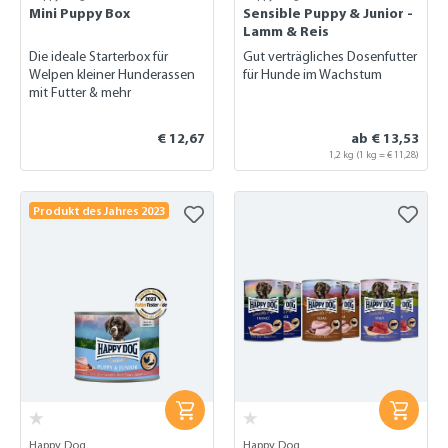
Mini Puppy Box
Sensible Puppy & Junior -
Lamm & Reis
Die ideale Starterbox für
Gut verträgliches Dosenfutter
Welpen kleiner Hunderassen
für Hunde im Wachstum
mit Futter & mehr
€ 12,67
ab € 13,53
1,2 kg
(1 kg = € 11,28)
Produkt des Jahres 2023
Happy Dog
Happy Dog