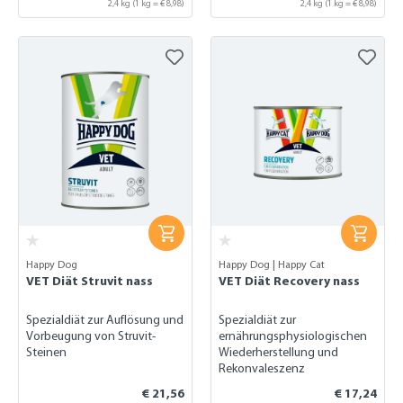
2,4 kg
(1 kg = € 8,98)
2,4 kg
(1 kg = € 8,98)
Happy Dog
Happy Dog | Happy Cat
VET Diät Struvit nass
VET Diät Recovery nass
Spezialdiät zur Auflösung und
Spezialdiät zur
Vorbeugung von Struvit-
ernährungsphysiologischen
Steinen
Wiederherstellung und
Rekonvaleszenz
€ 21,56
€ 17,24