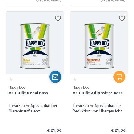
2,4 kg
(1 kg = € 9,50)
2,4 kg
(1 kg = € 8,98)
Happy Dog
Happy Dog
VET Diät Renal nass
VET Diät Adipositas nass
Tierärztliche Spezialdiät bei
Tierärztliche Spezialdiät zur
Niereninsuffizienz
Reduktion von Übergewicht
€ 21,56
€ 21,56