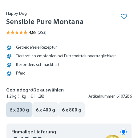
Happy Dog
Sensible Pure Montana
Getreidefreie Rezeptur
Tierärztlich empfohlen bei Futtermittelunverträglichkeit
Besonders schmackhaft
Pferd
Gebindegröße auswählen
1,2 kg
(1 kg = € 11,28)
Artikelnummer: 61072B6
6 x 200 g
6 x 400 g
6 x 800 g
Einmalige Lieferung