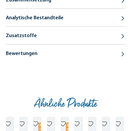
Analytische Bestandteile
Zusatzstoffe
Bewertungen
Ähnliche Produkte
Produktgalerie überspringen
P
5
r
e