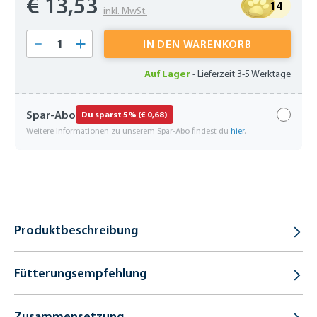
€ 13,53
14
inkl. MwSt.
Produkt Anzahl: Gib den gewünschten Wert 
IN DEN WARENKORB
Auf Lager
-
Lieferzeit 3-5 Werktage
Spar-Abo
Du sparst 5% (€ 0,68)
Weitere Informationen zu unserem Spar-Abo findest du
hier
.
Produktbeschreibung
Fütterungsempfehlung
Zusammensetzung