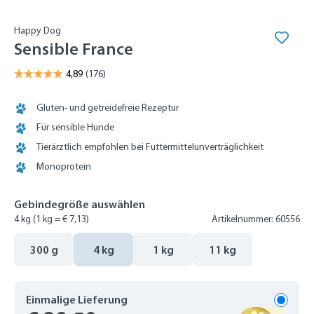
Happy Dog
Sensible France
Gluten- und getreidefreie Rezeptur
Für sensible Hunde
Tierärztlich empfohlen bei Futtermittelunverträglichkeit
Monoprotein
Gebindegröße auswählen
4 kg
(1 kg = € 7,13)
Artikelnummer: 60556
300 g
4 kg
1 kg
11 kg
Einmalige Lieferung