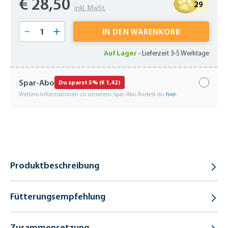
€ 28,50
29
inkl. MwSt.
Produkt Anzahl: Gib den gewünschten Wert 
IN DEN WARENKORB
Auf Lager
-
Lieferzeit 3-5 Werktage
Spar-Abo
Du sparst 5% (€ 1,42)
Weitere Informationen zu unserem Spar-Abo findest du
hier
.
Produktbeschreibung
Fütterungsempfehlung
Zusammensetzung