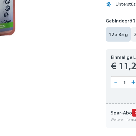
Unterstüt
Gebindegröß
12 x 85 g
Einmalige 
€ 11,
Produkt
Spar-Abo
Weitere Inform