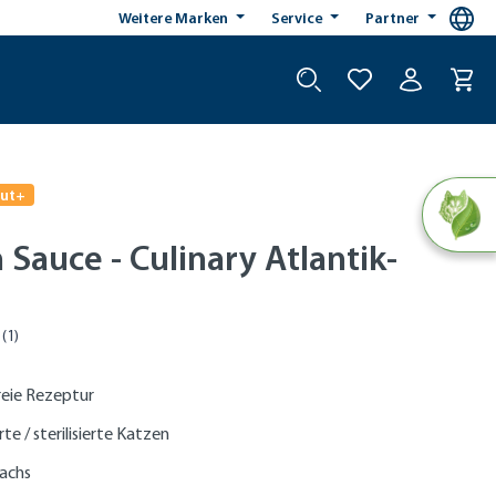
Weitere Marken
Service
Partner
gut+
 Sauce - Culinary Atlantik-
reie Rezeptur
rte / sterilisierte Katzen
Lachs