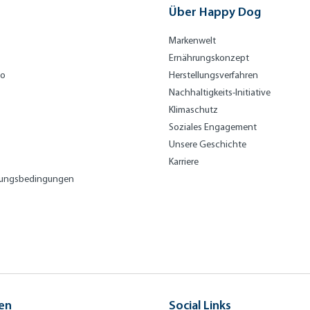
ce
di
Über Happy Dog
a
Markenwelt
Ernährungskonzept
bo
Herstellungsverfahren
Nachhaltigkeits-Initiative
Klimaschutz
Soziales Engagement
Unsere Geschichte
Karriere
lungsbedingungen
en
Social Links