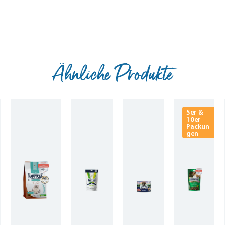
Ähnliche Produkte
5er &
10er
Packun
gen