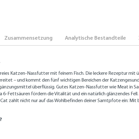
Zusammensetzung
Analytische Bestandteile
s
freies Katzen-Nassfutter mit feinem Fisch. Die leckere Rezeptur mit
ereitet – und kommt den fünf wichtigen Bereichen der Katzengesundh
zungsmittel überflüssig. Gutes Katzen-Nassfutter wie Meat in Sauc
-Fettsäuren fördern die Vitalität und ein natürlich glänzendes Fell
 Cat zahlt nicht nur auf das Wohlbefinden deiner Samtpfote ein: Mi
?