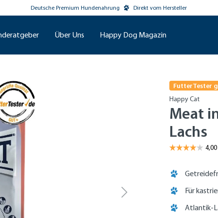
Deutsche Premium Hundenahrung
Direkt vom Hersteller
nderatgeber
Über Uns
Happy Dog Magazin
FutterTester 
Happy Cat
Meat in
Lachs
Getreidef
Für kastrie
Atlantik-