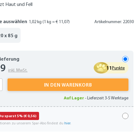
zt Haut und Fell
e auswählen
1,02 kg
(1 kg = € 11,07)
Artikelnummer: 22030
20 x 85 g
Lieferung
29
11
Punkte
inkl. MwSt.
 Anzahl: Gib den gewünschten Wert ein oder
IN DEN WARENKORB
Auf Lager
-
Lieferzeit 3-5 Werktage
Du sparst 5% (€ 0,56)
ationen zu unserem Spar-Abo findest du
hier
.