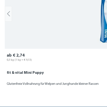
ab € 2,74
0,3 kg
(1 kg = € 9,13)
fit & vital Mini Puppy
Glutenfreie Vollnahrung für Welpen und Junghunde kleiner Rassen