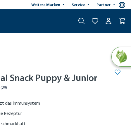
Weitere Marken
Service
Partner
ital Snack Puppy & Junior
tzt das Immunsystem
ie Rezeptur
 schmackhaft