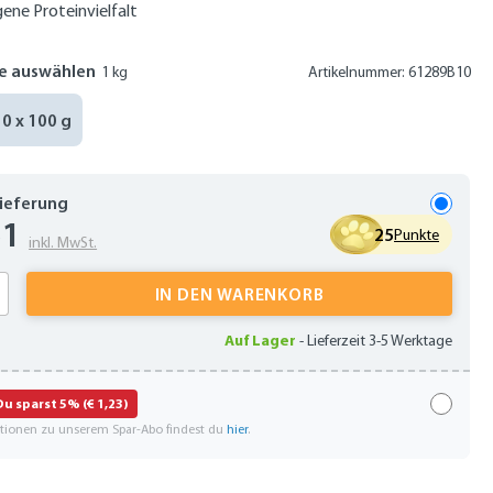
ne Proteinvielfalt
e auswählen
1 kg
Artikelnummer: 61289B10
10 x 100 g
Lieferung
61
25
Punkte
inkl. MwSt.
 Anzahl: Gib den gewünschten Wert ein oder
IN DEN WARENKORB
Auf Lager
-
Lieferzeit 3-5 Werktage
Du sparst 5% (€ 1,23)
ationen zu unserem Spar-Abo findest du
hier
.