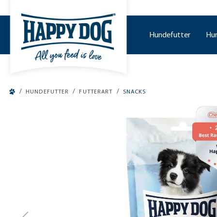
tinhalt springen
Hundefutter
Hu
/
/
/
HUNDEFUTTER
FUTTERART
SNACKS