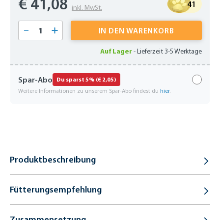
€ 41,08
41
inkl. MwSt.
Produkt Anzahl: Gib den gewünschten Wert 
IN DEN WARENKORB
Auf Lager
-
Lieferzeit 3-5 Werktage
Spar-Abo
Du sparst 5% (€ 2,05)
Weitere Informationen zu unserem Spar-Abo findest du
hier
.
Produktbeschreibung
Fütterungsempfehlung
Zusammensetzung