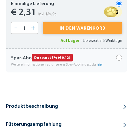
Einmalige Lieferung
€ 2,31
2
inkl. MwSt.
Produkt Anzahl: Gib den gewünschten Wert 
IN DEN WARENKORB
Auf Lager
-
Lieferzeit 3-5 Werktage
Spar-Abo
Du sparst 5% (€ 0,12)
Weitere Informationen zu unserem Spar-Abo findest du
hier
.
Produktbeschreibung
Fütterungsempfehlung