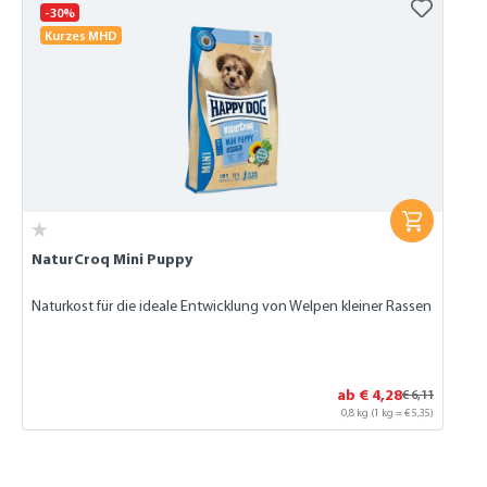
-30%
Kurzes MHD
NaturCroq Mini Puppy
Naturkost für die ideale Entwicklung von Welpen kleiner Rassen
ab € 4,28
€ 6,11
0,8 kg
(1 kg = € 5,35)