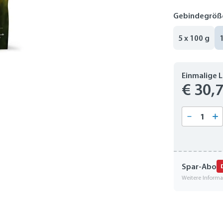
Gebindegröß
5 x 100 g
Einmalige 
€ 30,
Produkt
Spar-Abo
Weitere Inform