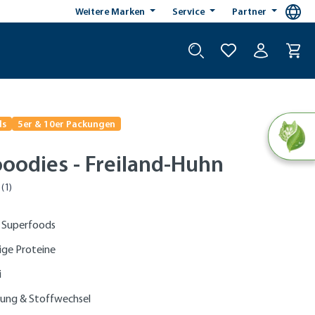
Weitere Marken
Service
Partner
ds
5er & 10er Packungen
ooodies - Freiland-Huhn
 Superfoods
ge Proteine
i
uung & Stoffwechsel