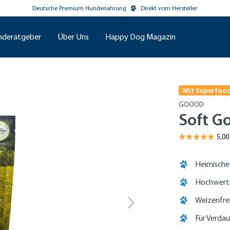
Deutsche Premium Hundenahrung
Direkt vom Hersteller
nderatgeber
Über Uns
Happy Dog Magazin
Mit Superfoo
GOOOD
Soft G
Heimische
Hochwerti
Weizenfre
Für Verda