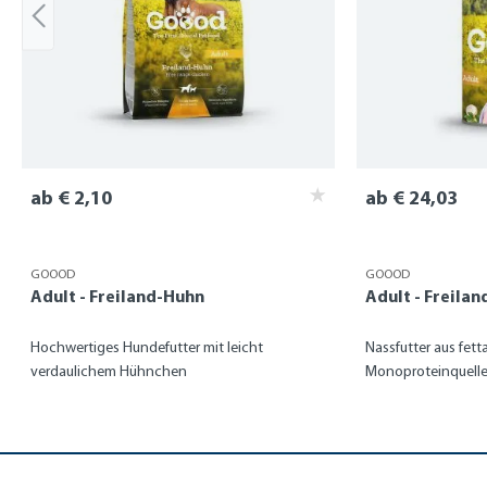
ab € 2,10
ab € 24,03
GOOOD
GOOOD
Adult - Freiland-Huhn
Adult - Freila
Hochwertiges Hundefutter mit leicht
Nassfutter aus fett
verdaulichem Hühnchen
Monoproteinquell