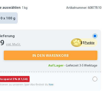
e auswählen
1 kg
Artikelnummer: 60877B10
10 x 100 g
Lieferung
79
31
Punkte
inkl. MwSt.
 Anzahl: Gib den gewünschten Wert ein oder
IN DEN WARENKORB
Auf Lager
-
Lieferzeit 3-5 Werktage
Du sparst 5% (€ 1,54)
ationen zu unserem Spar-Abo findest du
hier
.