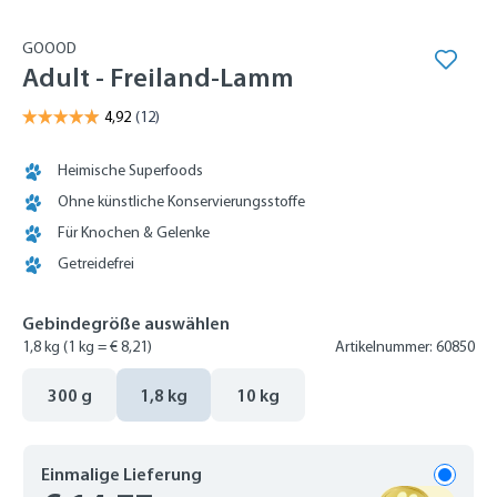
GOOOD
Adult - Freiland-Lamm
Heimische Superfoods
Ohne künstliche Konservierungsstoffe
Für Knochen & Gelenke
Getreidefrei
Gebindegröße auswählen
1,8 kg
(1 kg = € 8,21)
Artikelnummer: 60850
300 g
1,8 kg
10 kg
Einmalige Lieferung