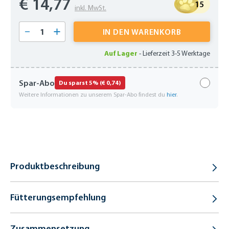
€ 14,77
15
inkl. MwSt.
Produkt Anzahl: Gib den gewünschten Wert 
IN DEN WARENKORB
Auf Lager
-
Lieferzeit 3-5 Werktage
Spar-Abo
Du sparst 5% (€ 0,74)
Weitere Informationen zu unserem Spar-Abo findest du
hier
.
Produktbeschreibung
Fütterungsempfehlung
Zusammensetzung