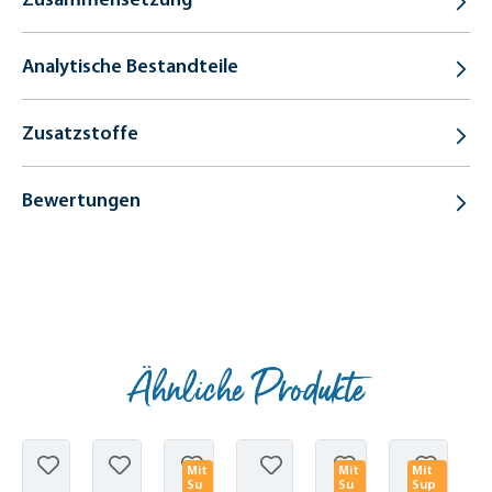
Analytische Bestandteile
Zusatzstoffe
Bewertungen
Ähnliche Produkte
Produktgalerie überspringen
Mit
Mit
Mit
Su
Su
Sup