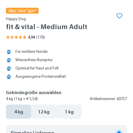
Öko-Test "gut"
Happy Dog
fit & vital - Medium Adult
Für mittlere Hunde
Weizenfreie Rezeptur
Optimal für Haut und Fell
Ausgewogene Proteinvielfalt
Gebindegröße auswählen
4 kg
(1 kg = € 5,54)
Artikelnummer: 60757
4 kg
12 kg
1 kg
Einmalige Lieferung