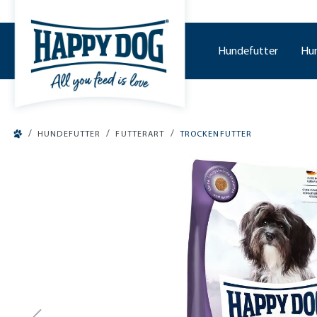
tinhalt springen
Hundefutter
Hu
/
/
/
HUNDEFUTTER
FUTTERART
TROCKENFUTTER