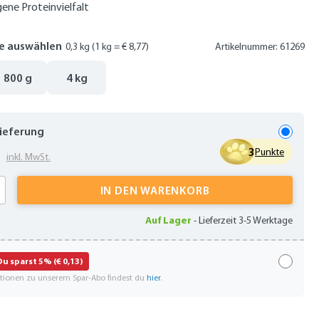
ne Proteinvielfalt
e auswählen
0,3 kg
(1 kg = € 8,77)
Artikelnummer: 61269
800 g
4 kg
Lieferung
3
3
Punkte
inkl. MwSt.
 Anzahl: Gib den gewünschten Wert ein oder
IN DEN WARENKORB
Auf Lager
-
Lieferzeit 3-5 Werktage
Du sparst 5% (€ 0,13)
ationen zu unserem Spar-Abo findest du
hier
.