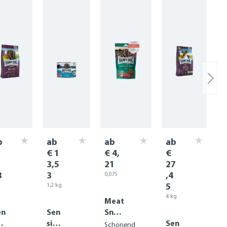
b
ab
ab
ab
€ 1
€ 4,
€
3,5
21
27
3
3
,4
0,075
kg
(1
5
1,2 kg
kg =
g
(1
(1 kg
4 kg
€ 56,13)
Meat
 =
=
(1 kg
,7
€ 11,2
en
Sen
Snac
=
8)
€ 6,8
bl
sibl
k
Sen
Schonend