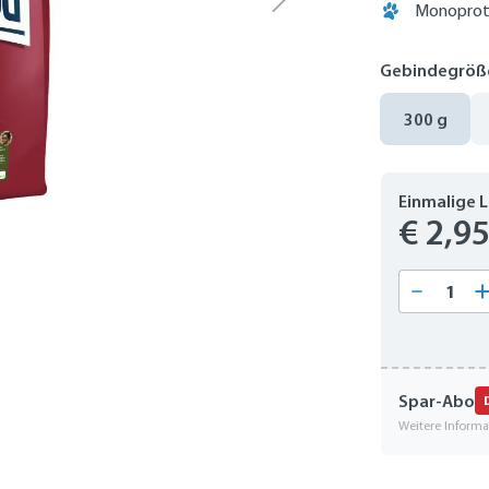
Monoprot
Gebindegröß
300 g
Einmalige 
€ 2,9
Produkt
Spar-Abo
Weitere Inform