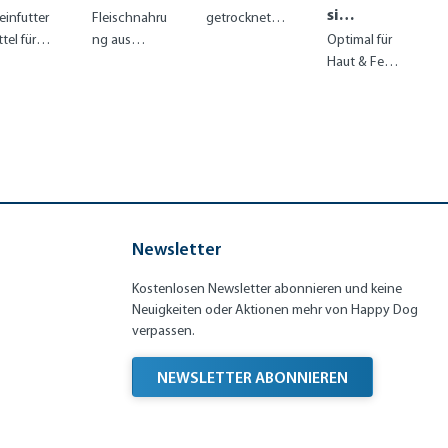
6)
e
Lüne
sibl
leinfutter
Fleischnahru
getrocknetes
el
Pur
burg
e
tel für
ng aus
Lammfleisch
Optimal für
n
e
er
Min
sgewach
erlesenem
aus
Haut & Fell
Swe
Heid
i
ne,
Wild für
Deutschland
durch
den
e
Irel
rmalaktiv
naturverbun
zur
nahrhaften
and
Hunde ab
dene
Belohnung
Lachs mit
 kg
Gourmets
Kaninchen
Newsletter
Kostenlosen Newsletter abonnieren und keine
Neuigkeiten oder Aktionen mehr von Happy Dog
verpassen.
NEWSLETTER ABONNIEREN