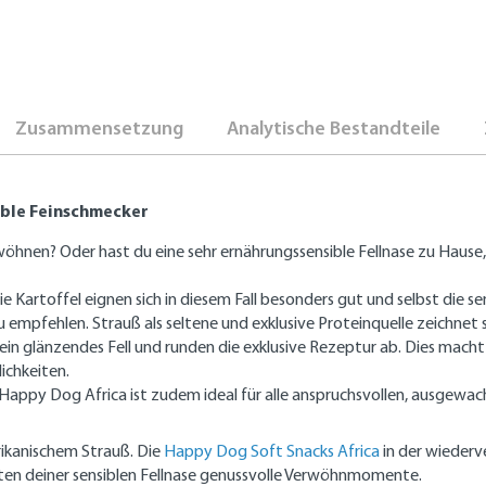
Zusammensetzung
Analytische Bestandteile
ible Feinschmecker
öhnen? Oder hast du eine sehr ernährungssensible Fellnase zu Hause
eie Kartoffel eignen sich in diesem Fall besonders gut und selbst die 
 empfehlen. Strauß als seltene und exklusive Proteinquelle zeichnet 
ein glänzendes Fell und runden die exklusive Rezeptur ab. Dies mac
ichkeiten.
ppy Dog Africa ist zudem ideal für alle anspruchsvollen, ausgewac
rikanischem Strauß. Die
Happy Dog Soft Snacks Africa
in der wiederv
eten deiner sensiblen Fellnase genussvolle Verwöhnmomente.