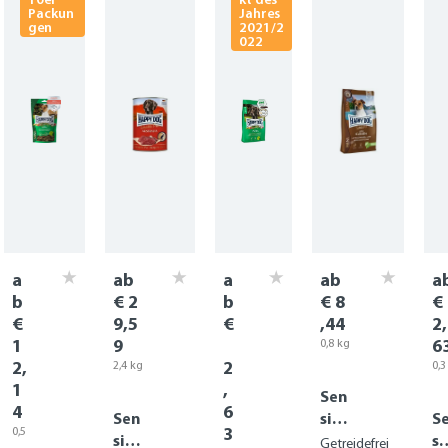
Packun
Jahres
gen
2021/2
022
a
ab
a
ab
a
b
€ 2
b
€ 8
€
€
9,5
€
,44
2,
1
9
6
0,8 kg
(1 kg
2,
2
2,4 kg
0,3
=
(1 kg
k
1
,
€ 10,5
Sen
=
kg
4
6
5)
€ 12,3
€ 8
Sen
sibl
S
3)
3
7)
0,5
sibl
e
si
Getreidefrei
kg