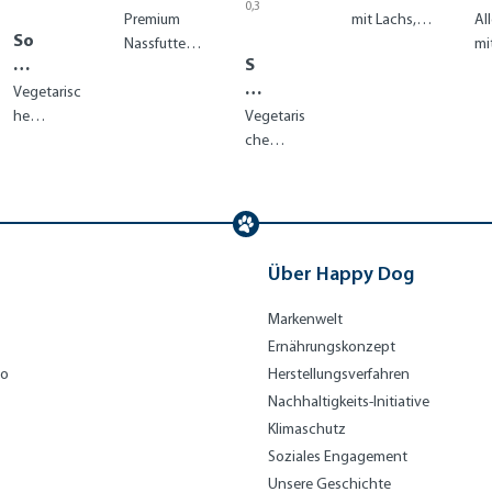
0,3
e
Min
e
(1
Premium
mit Lachs,
Al
kg
kg
So
Pur
i
Ir
(1
Nassfutter
Kaninchen &
mit
=
kg
ft
e
S
Can
a
ideal für
Lamm für
au
€ 24
=
Sn
Aus
e
ada
d
,28)
Vegetarisc
Hunde mit
kleine, aktive
se
€ 8,
ac
tral
ns
77)
he
Unverträglic
Vegetaris
Hunde
no
k
ia
ib
Leckerlis
hkeiten
che
e 
Mi
le
für Hunde
Rezeptur
11
ni
In
kleiner
mit Reis,
In
di
Rassen
Erbse und
di
a
Kurkuma
a
Über Happy Dog
Markenwelt
Ernährungskonzept
bo
Herstellungsverfahren
Nachhaltigkeits-Initiative
Klimaschutz
Soziales Engagement
Unsere Geschichte