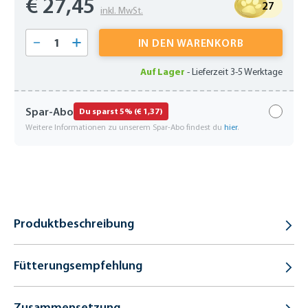
€ 27,45
27
inkl. MwSt.
Produkt Anzahl: Gib den gewünschten Wert 
IN DEN WARENKORB
Auf Lager
-
Lieferzeit 3-5 Werktage
Spar-Abo
Du sparst 5% (€ 1,37)
Weitere Informationen zu unserem Spar-Abo findest du
hier
.
Produktbeschreibung
Fütterungsempfehlung
Zusammensetzung