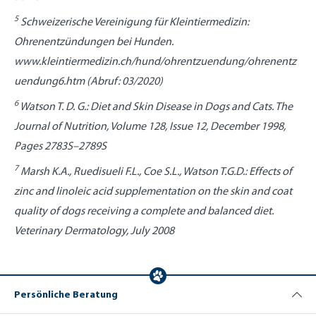
5
Schweizerische Vereinigung für Kleintiermedizin:
Ohrenentzündungen bei Hunden.
www.kleintiermedizin.ch/hund/ohrentzuendung/ohrenentz
uendung6.htm (Abruf: 03/2020)
6
Watson T. D. G.: Diet and Skin Disease in Dogs and Cats. The
Journal of Nutrition, Volume 128, Issue 12, December 1998,
Pages 2783S–2789S
7
Marsh K.A., Ruedisueli F.L., Coe S.L., Watson T.G.D.: Effects of
zinc and linoleic acid supplementation on the skin and coat
quality of dogs receiving a complete and balanced diet.
Veterinary Dermatology, July 2008
Persönliche Beratung