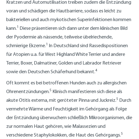
Kratzen und Automutilisation treiben zudem die Entzündung
voran und schädigen die Hautbarriere, sodass es leicht zu
bakteriellen und auch mykotischen Superinfektionen kommen
1
kann.
Diese präsentieren sich dann unter dem klinischen Bild
der Pyodermie als nässende, teilweise übelriechende,
1
schmierige Ekzeme.
In Deutschland sind Rassedispositionen
für Atopien u.a. für West Highland White Terrier und andere
Terrier, Boxer, Dalmatiner, Golden und Labrador Retriever
4
sowie den Deutschen Schäferhund bekannt.
Oft kommt es bei betroffenen Hunden auch zu allergischen
5
Ohrenentzündungen.
Klinisch manifestieren sich diese als
5
akute Otitis externa, mit geröteter Pinna und Juckreiz.
Durch
vermehrte Wärme und Feuchtigkeit im Gehörgang als Folge
der Entzündung überwuchern schließlich Mikroorganismen, die
zur normalen Haut gehören, wie Malassezien und
5
verschiedene Staphylokokken, die Haut des Gehörgangs.