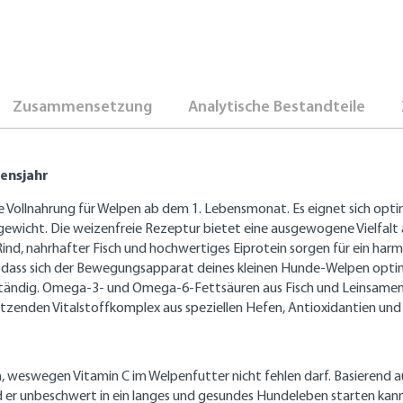
Zusammensetzung
Analytische Bestandteile
bensjahr
e Vollnahrung für Welpen ab dem 1. Lebensmonat. Es eignet sich op
gewicht. Die weizenfreie Rezeptur bietet eine ausgewogene Vielfalt 
 Rind, nahrhafter Fisch und hochwertiges Eiprotein sorgen für ein h
 dass sich der Bewegungsapparat deines kleinen Hunde-Welpen optim
uständig. Omega-3- und Omega-6-Fettsäuren aus Fisch und Leinsamen
zenden Vitalstoffkomplex aus speziellen Hefen, Antioxidantien un
 weswegen Vitamin C im Welpenfutter nicht fehlen darf. Basierend 
d er unbeschwert in ein langes und gesundes Hundeleben starten kann