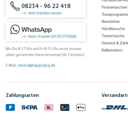
Hundefutter-A
08234 - 96 22 418
Probiertaschen
Jetzt beraten lassen
Treueprogramm
Newsletter
Händlersuche
Tierarztsuche
Jetzt chatten (0170 5710366)
Versand & Zah
Mo-Do 8-17 Uhr und Fr 8-15 Uhr unter unserer
Reklamation
oben genannten Servicenummer (dt. Festnetz)
E-Mail:
service@happydog.de
Zahlungsarten
Versandart