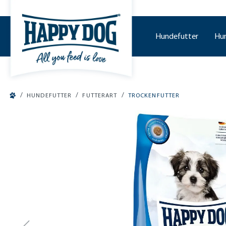
tinhalt springen
Hundefutter
Hu
/
/
/
HUNDEFUTTER
FUTTERART
TROCKENFUTTER