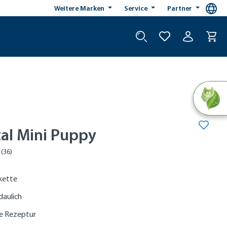
Weitere Marken
Service
Partner
ital Mini Puppy
okette
daulich
ie Rezeptur