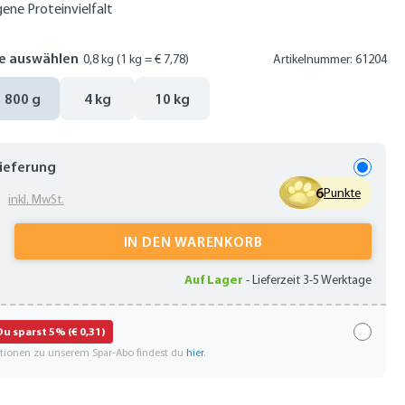
ne Proteinvielfalt
e auswählen
0,8 kg
(1 kg = € 7,78)
Artikelnummer: 61204
800 g
4 kg
10 kg
Lieferung
2
6
Punkte
inkl. MwSt.
 Anzahl: Gib den gewünschten Wert ein oder
IN DEN WARENKORB
Auf Lager
-
Lieferzeit 3-5 Werktage
Du sparst 5% (€ 0,31)
ationen zu unserem Spar-Abo findest du
hier
.