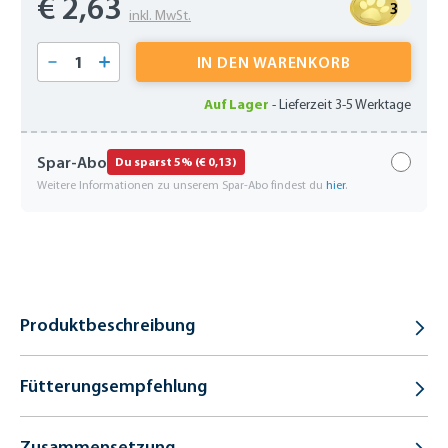
€ 2,63
3
inkl. MwSt.
Produkt Anzahl: Gib den gewünschten Wert 
IN DEN WARENKORB
Auf Lager
-
Lieferzeit 3-5 Werktage
Spar-Abo
Du sparst 5% (€ 0,13)
Weitere Informationen zu unserem Spar-Abo findest du
hier
.
Produktbeschreibung
Fütterungsempfehlung
Zusammensetzung