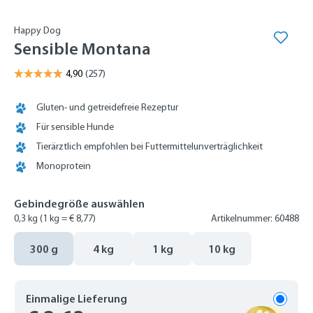
Happy Dog
Sensible Montana
Gluten- und getreidefreie Rezeptur
Für sensible Hunde
Tierärztlich empfohlen bei Futtermittelunverträglichkeit
Monoprotein
Gebindegröße auswählen
0,3 kg
(1 kg = € 8,77)
Artikelnummer: 60488
300 g
4 kg
1 kg
10 kg
Einmalige Lieferung