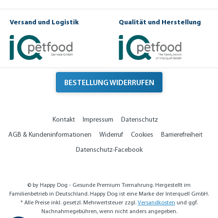
e
e
r-
S
Versand und Logistik
Qualität und Herstellung
o
rt
e
n
BESTELLUNG WIDERRUFEN
Kontakt
Impressum
Datenschutz
AGB & Kundeninformationen
Widerruf
Cookies
Barrierefreiheit
Datenschutz-Facebook
© by Happy Dog - Gesunde Premium Tiernahrung. Hergestellt im
Familienbetrieb in Deutschland. Happy Dog ist eine Marke der Interquell GmbH.
* Alle Preise inkl. gesetzl. Mehrwertsteuer zzgl.
Versandkosten
und ggf.
Nachnahmegebühren, wenn nicht anders angegeben.