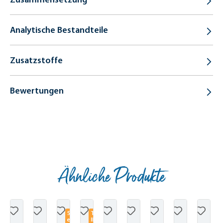
Analytische Bestandteile
Zusatzstoffe
Bewertungen
Ähnliche Produkte
Produktgalerie überspringen
5
T
e
IP