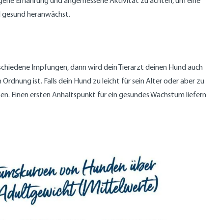
ogene Ernährung und angemessene Aktivität zu achten, um eine
nd gesund heranwächst.
schiedene Impfungen, dann wird dein Tierarzt deinen Hund auch
rdnung ist. Falls dein Hund zu leicht für sein Alter oder aber zu
ben. Einen ersten Anhaltspunkt für ein gesundes Wachstum liefern