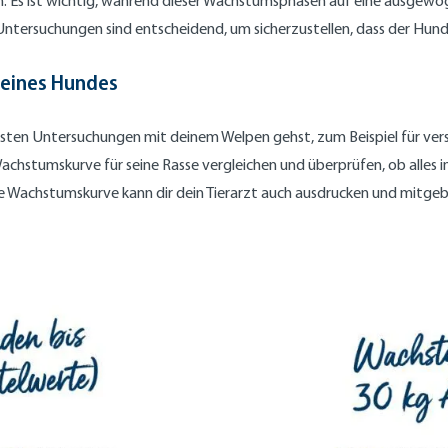
ln. Es ist wichtig, während dieser Wachstumsphasen auf eine ausgew
Untersuchungen sind entscheidend, um sicherzustellen, dass der Hu
deines Hundes
rsten Untersuchungen mit deinem Welpen gehst, zum Beispiel für ver
hstumskurve für seine Rasse vergleichen und überprüfen, ob alles in O
elle Wachstumskurve kann dir dein Tierarzt auch ausdrucken und mitge