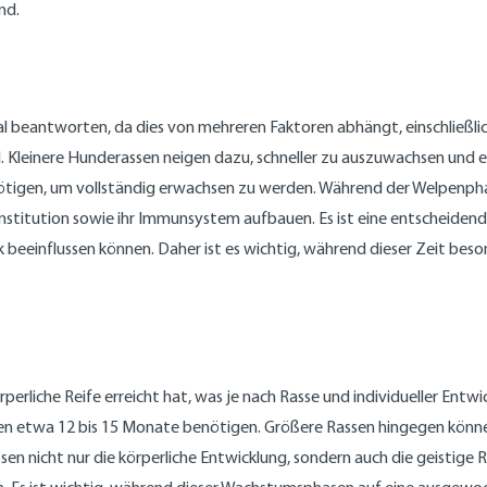
nd.
schal beantworten, da dies von mehreren Faktoren abhängt, einschließl
nd. Kleinere Hunderassen neigen dazu, schneller zu auszuwachsen und 
tigen, um vollständig erwachsen zu werden. Während der Welpenphas
nstitution sowie ihr Immunsystem aufbauen. Es ist eine entscheidende 
rk beeinflussen können. Daher ist es wichtig, während dieser Zeit bes
rperliche Reife erreicht hat, was je nach Rasse und individueller Entw
sen etwa 12 bis 15 Monate benötigen. Größere Rassen hingegen könne
 nicht nur die körperliche Entwicklung, sondern auch die geistige R