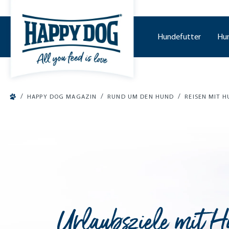
tinhalt springen
Hundefutter
Hu
/
/
/
HAPPY DOG MAGAZIN
RUND UM DEN HUND
REISEN MIT 
Urlaubsziele mit 