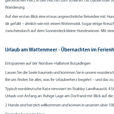
gemütlichen Platz in den Hütten zum Schlafen. Ob Dackel oder Sch
Wanderung.
Auf den ersten Blick eine etwas ungewöhnliche Reiseidee mit Hun
dir gefällt – ähnlich wie mit einem Wohnmobil. Sogar einige Kr
zwischendurch auf dem Sonnendeck kleine Hundewiesen. Mit ein
Urlaub am Wattenmeer - Übernachten im Ferienh
Entspannen auf der Nordsee-Halbinsel Butjadingen
Lassen Sie die Seele baumeln und kommen Sie in unsere wundersc
Bei uns finden Sie alles, was Ihr Urlauberherz begehrt – und das zu 
Typisch norddeutsche Kate renoviert im Shabby Landhausstil. 4 S
Urlaub von Anfang an. Ruhige Lage am Dorfrand mit Blick auf die 
2 Hunde sind herzlich willkommen und können in unserem über 10