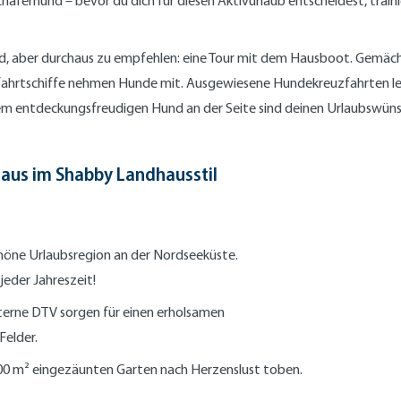
äferhund – bevor du dich für diesen Aktivurlaub entscheidest, traini
d, aber durchaus zu empfehlen: eine Tour mit dem Hausboot. Gemächl
euzfahrtschiffe nehmen Hunde mit. Ausgewiesene Hundekreuzfahrten l
em entdeckungsfreudigen Hund an der Seite sind deinen Urlaubswün
aus im Shabby Landhausstil
höne Urlaubsregion an der Nordseeküste.
jeder Jahreszeit!
terne DTV sorgen für einen erholsamen
Felder.
00 m² eingezäunten Garten nach Herzenslust toben.