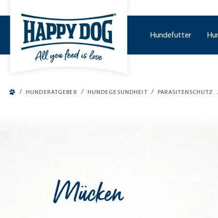
tinhalt springen
Hundefutter
Hu
/
/
/
HUNDERATGEBER
HUNDEGESUNDHEIT
PARASITENSCHUTZ
Mücken