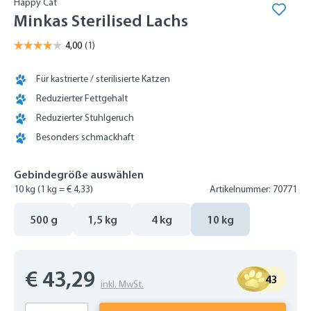
Happy Cat
Minkas Sterilised Lachs
Für kastrierte / sterilisierte Katzen
Reduzierter Fettgehalt
Reduzierter Stuhlgeruch
Besonders schmackhaft
Gebindegröße auswählen
10 kg
(1 kg = € 4,33)
Artikelnummer: 70771
500 g
1,5 kg
4 kg
10 kg
€ 43,29
43
inkl. MwSt.